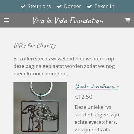
Steun ons
Doneer
Teken in
Skip
to
Viva la Vida Foundation
main
content
Gifts for Charity
Er zullen steeds wisselend nieuwe items op
deze pagina geplaatst worden zodat we nog
meer kunnen doneren !
Unieke sleutelhanger
€12.50
Deze unieke rvs
sleutelhangers zijn
echte eyecatchers.
Ze zijn zelfs als